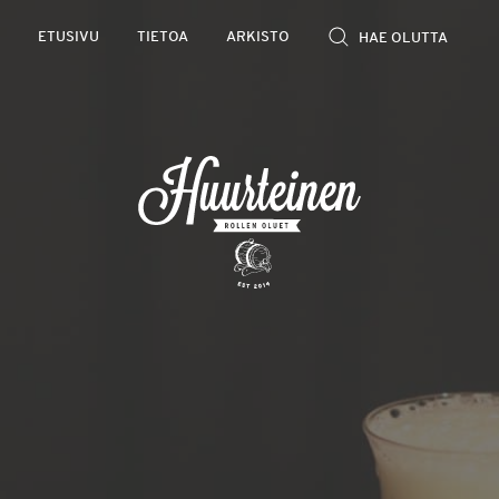
Rollen
ETUSIVU
TIETOA
ARKISTO
kevyet
olutarviot