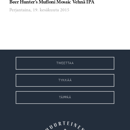
Beer Hunter’s Mufloni Mosaic Vehnä IPA
Perjantaina, 19. kesäkuuta 2015
TWEETTAA
TYKKÄÄ
TÄPPÄÄ