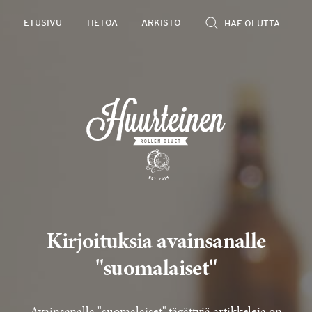
Rollen
ETUSIVU
TIETOA
ARKISTO
kevyet
olutarviot
Kirjoituksia avainsanalle
"suomalaiset"