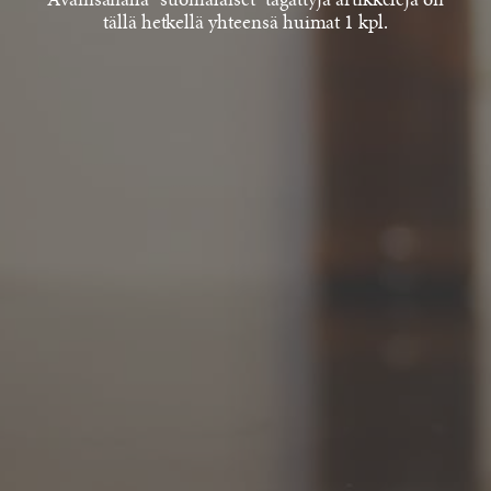
Avainsanalla "suomalaiset" tägättyjä artikkeleja on
tällä hetkellä yhteensä huimat 1 kpl.