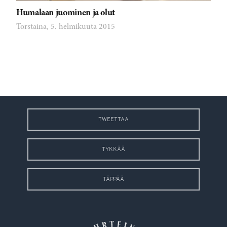
Humalaan juominen ja olut
Torstaina, 5. helmikuuta 2015
TWEETTAA
TYKKÄÄ
TÄPPÄÄ