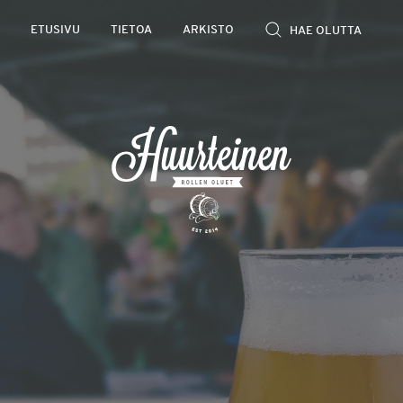
Rollen
ETUSIVU
TIETOA
ARKISTO
kevyet
olutarviot