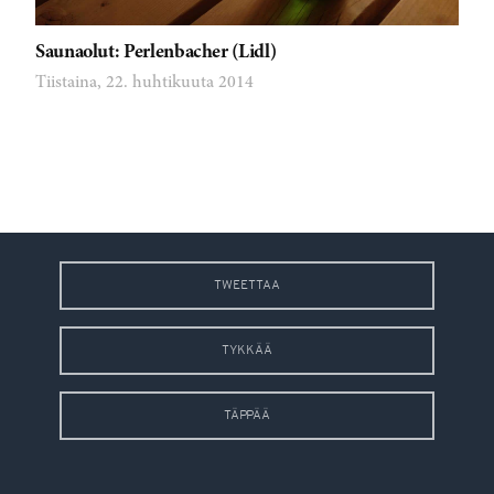
Saunaolut: Perlenbacher (Lidl)
Tiistaina, 22. huhtikuuta 2014
TWEETTAA
TYKKÄÄ
TÄPPÄÄ