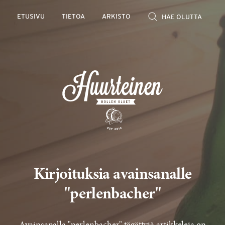
Rollen
ETUSIVU
TIETOA
ARKISTO
kevyet
olutarviot
Kirjoituksia avainsanalle
"perlenbacher"