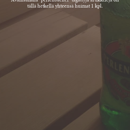
Avainsanalla "perlenbacher" tägättyjä artikkeleja on
tällä hetkellä yhteensä huimat 1 kpl.