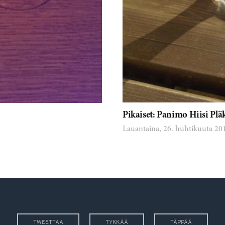
Pikaiset: Panimo Hiisi Plä
Lauantaina, 26. huhtikuuta 20
TWEETTAA
TYKKÄÄ
TÄPPÄÄ