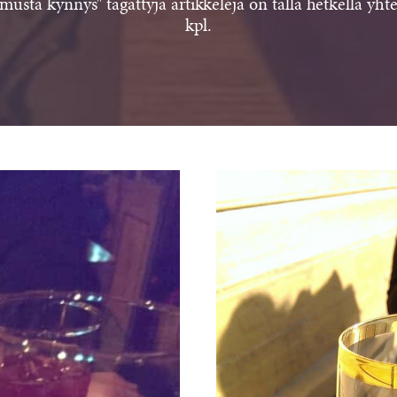
musta kynnys" tägättyjä artikkeleja on tällä hetkellä yh
kpl.