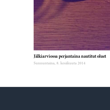
Jälkiarviossa perjantaina nautitut oluet
Sunnuntaina, 8. kesäkuuta 2014