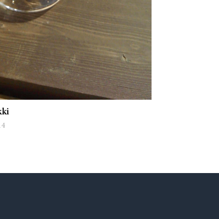
kki
14