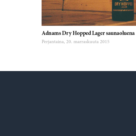
Adnams Dry Hopped Lager saunaoluena
Perjantaina, 20. marraskuuta 2015