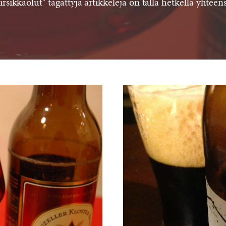
irsikkaolut" tägättyjä artikkeleja on tällä hetkellä yhteen