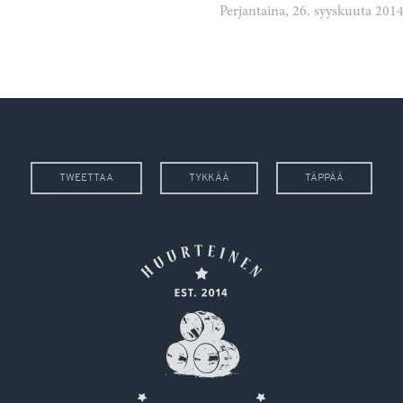
Perjantaina, 26. syyskuuta 201
TWEETTAA
TYKKÄÄ
TÄPPÄÄ