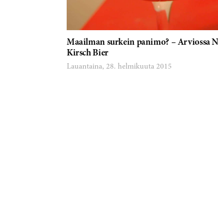
Maailman surkein panimo? – Arviossa Ne
Kirsch Bier
Lauantaina, 28. helmikuuta 2015