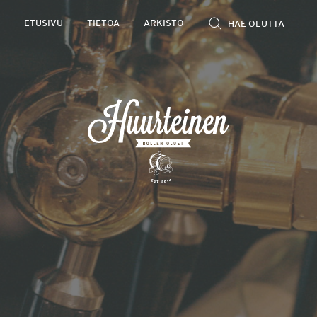
Rollen
ETUSIVU
TIETOA
ARKISTO
kevyet
olutarviot