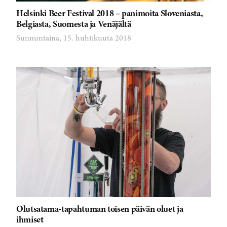
Helsinki Beer Festival 2018 – panimoita Sloveniasta,
Belgiasta, Suomesta ja Venäjältä
Sunnuntaina, 15. huhtikuuta 2018
Olutsatama-tapahtuman toisen päivän oluet ja
ihmiset