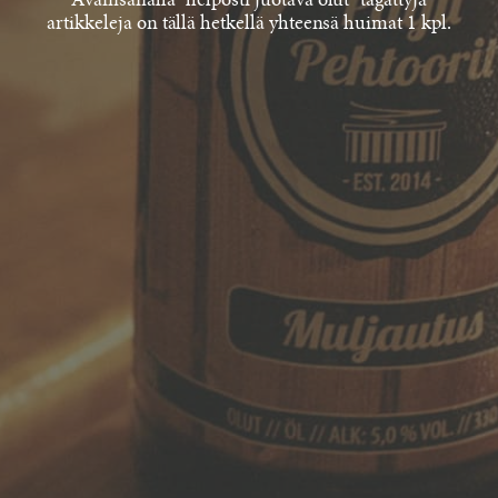
Avainsanalla "helposti juotava olut" tägättyjä
artikkeleja on tällä hetkellä yhteensä huimat 1 kpl.