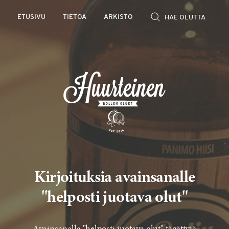
Rollen
ETUSIVU
TIETOA
ARKISTO
kevyet
olutarviot
Kirjoituksia avainsanalle
"helposti juotava olut"