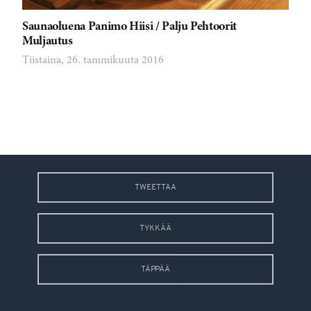
Saunaoluena Panimo Hiisi / Palju Pehtoorit
Muljautus
Tiistaina, 26. tammikuuta 2016
TWEETTAA
TYKKÄÄ
TÄPPÄÄ