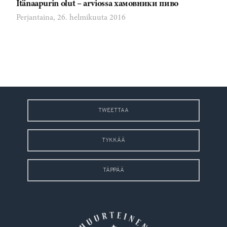
Itänaapurin olut – arviossa хамовники пиво
Perjantaina, 26. helmikuuta 2016
TWEETTAA
TYKKÄÄ
TÄPPÄÄ