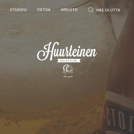
Rollen
ETUSIVU
TIETOA
ARKISTO
kevyet
olutarviot