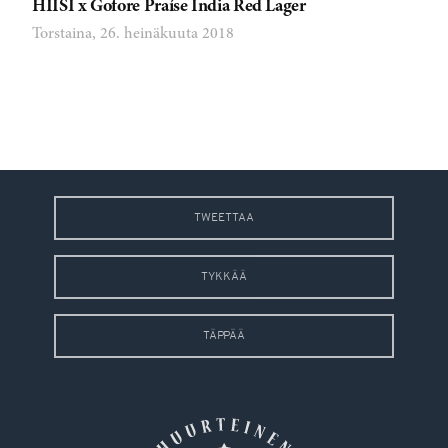
HIISI x Gofore Praíse India Red Lager
Torstaina, 26. heinäkuuta 2018
TWEETTAA
TYKKÄÄ
TÄPPÄÄ