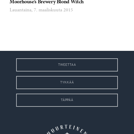
Moorhouse’s Brewery Blond Witch
Lauantaina, 7. maaliskuuta 2015
TWEETTAA
TYKKÄÄ
TÄPPÄÄ