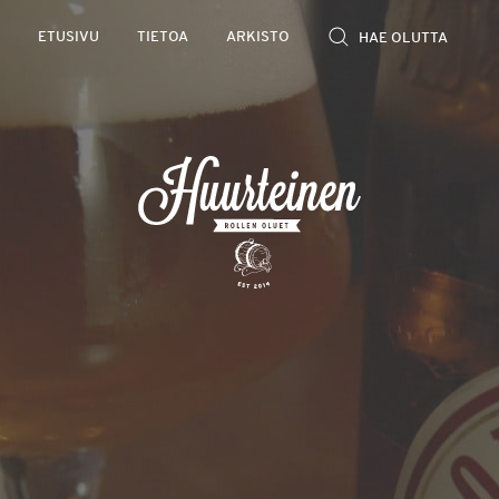
Rollen
ETUSIVU
TIETOA
ARKISTO
kevyet
olutarviot