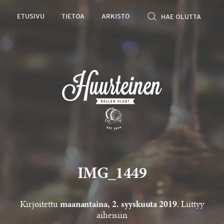
Rollen
ETUSIVU
TIETOA
ARKISTO
kevyet
olutarviot
IMG_1449
Kirjoitettu
. Liittyy
maanantaina, 2. syyskuuta 2019
aiheisiin