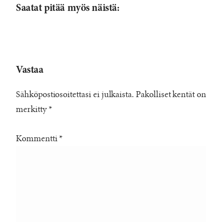
Saatat pitää myös näistä:
Vastaa
Sähköpostiosoitettasi ei julkaista.
Pakolliset kentät on
merkitty
*
Kommentti
*