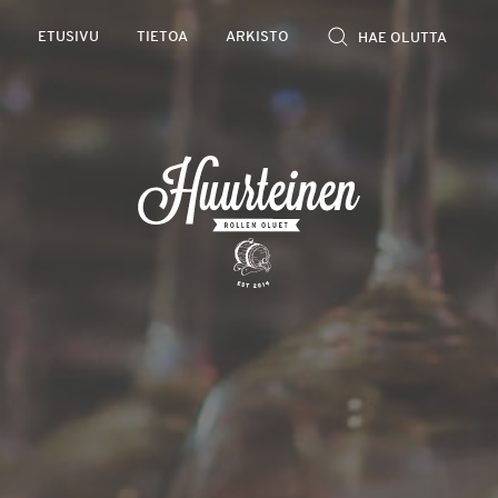
Rollen
ETUSIVU
TIETOA
ARKISTO
kevyet
olutarviot