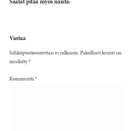
Saatat pitää myös näistä:
Vastaa
Sähköpostiosoitettasi ei julkaista.
Pakolliset kentät on
merkitty
*
Kommentti
*