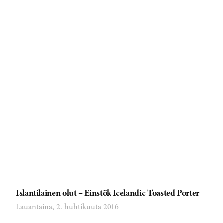
Islantilainen olut – Einstök Icelandic Toasted Porter
Lauantaina, 2. huhtikuuta 2016