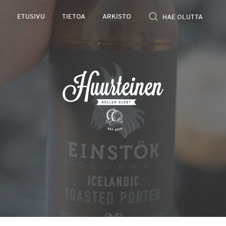
Rollen
ETUSIVU
TIETOA
ARKISTO
kevyet
olutarviot