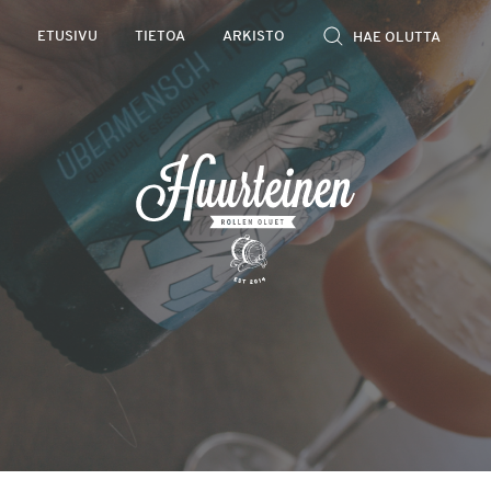
Rollen
ETUSIVU
TIETOA
ARKISTO
kevyet
olutarviot