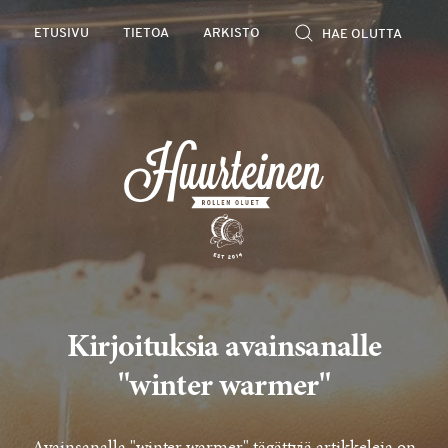
Rollen
ETUSIVU
TIETOA
ARKISTO
kevyet
olutarviot
Kirjoituksia avainsanalle
"winter warmer"