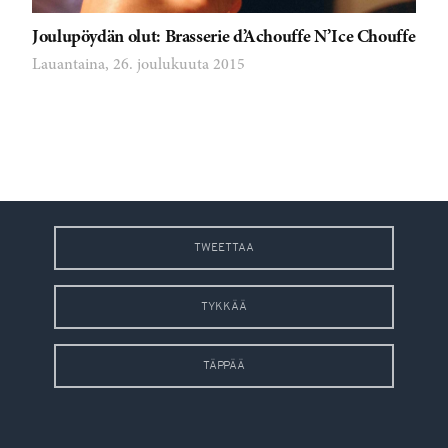
Joulupöydän olut: Brasserie d’Achouffe N’Ice Chouffe
Lauantaina, 26. joulukuuta 2015
TWEETTAA
TYKKÄÄ
TÄPPÄÄ