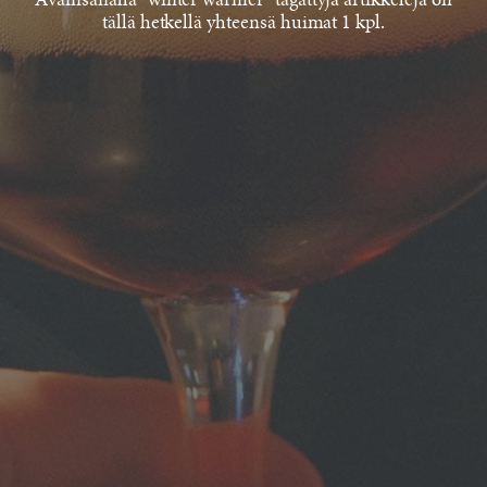
Avainsanalla "winter warmer" tägättyjä artikkeleja on
tällä hetkellä yhteensä huimat 1 kpl.