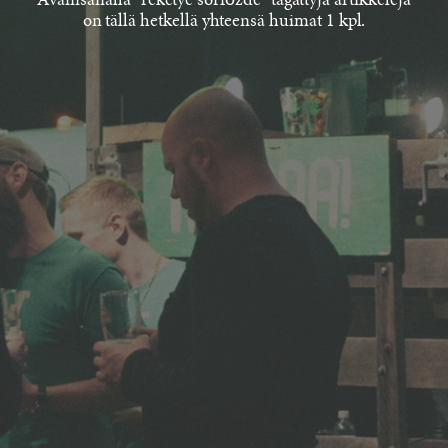
Avainsanalla "reketye sörfőzde" tägättyjä artikkeleja
on tällä hetkellä yhteensä huimat 1 kpl.