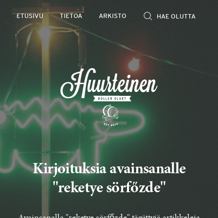
Rollen
ETUSIVU
TIETOA
ARKISTO
kevyet
olutarviot
Kirjoituksia avainsanalle
"reketye sörfőzde"