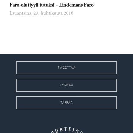
Faro-oluttyyli tutuksi – Lindemans Faro
Lauantaina, 23. huhtikuuta 2016
TWEETTAA
TYKKÄÄ
TÄPPÄÄ