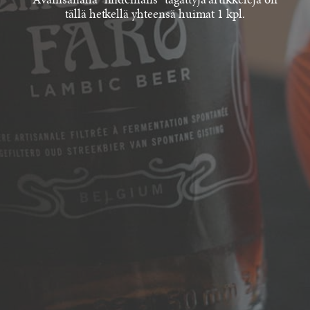
Avainsanalla "lindemans" tägättyjä artikkeleja on
tällä hetkellä yhteensä huimat 1 kpl.