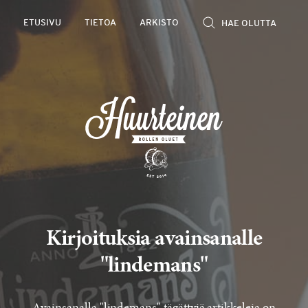
Rollen
ETUSIVU
TIETOA
ARKISTO
kevyet
olutarviot
Kirjoituksia avainsanalle
"lindemans"