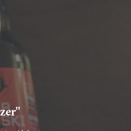
tzer"