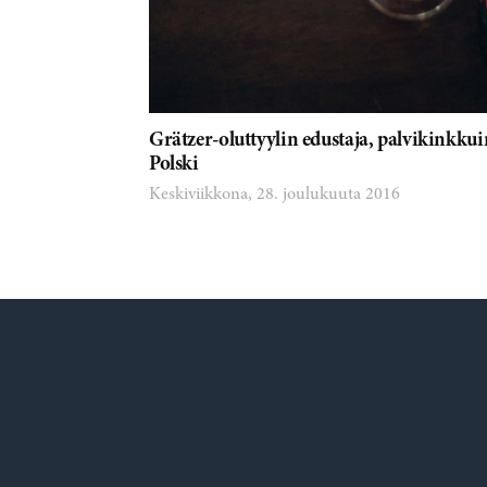
Grätzer-oluttyylin edustaja, palvikinkk
Polski
Keskiviikkona, 28. joulukuuta 2016