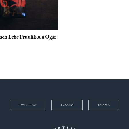
uinen Lehe Pruulikoda Ogar
TWEETTAA
TYKKÄÄ
TÄPPÄÄ