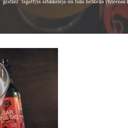
"grätzer" tägättyjä artikkeleja on tällä hetkellä yhteensä